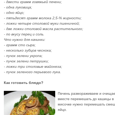
- двести грамм говяжьей печени;
- одна луковица;
- одно яйцо;
- пятьдесят грамм молока 2,5-% жирности;
- ложки четыре столовой муки пшеничной;
- две ложки столовой масла растительного;
- по вкусу перец и соль.
Что нужно для начинки:
- грамм сто сыра;
- несколько зубцов чеснока;
- пучок зелени укропа;
- пучок зелени петрушки;
- ложки три столовые майонеза;
- пучок зеленого перьевого лука.
Как готовить блюдо?
Печень размораживаем и очищаем
вместе перемешать до кашицы в 
мисочке нужно перемешать смеша
яйцо.