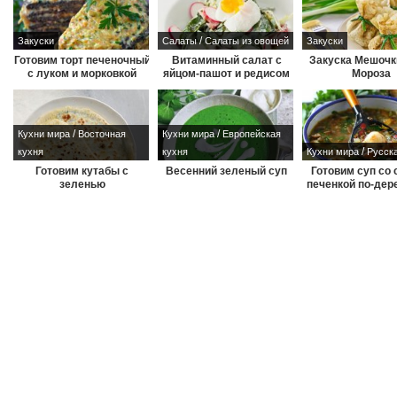
/
Закуски
Салаты
Салаты из овощей
Закуски
Готовим торт печеночный
Витаминный салат с
Закуска Мешочк
с луком и морковкой
яйцом-пашот и редисом
Мороза
/
/
Кухни мира
Восточная
Кухни мира
Европейская
/
кухня
кухня
Кухни мира
Русск
Готовим кутабы с
Весенний зеленый суп
Готовим суп со 
зеленью
печенкой по-дер