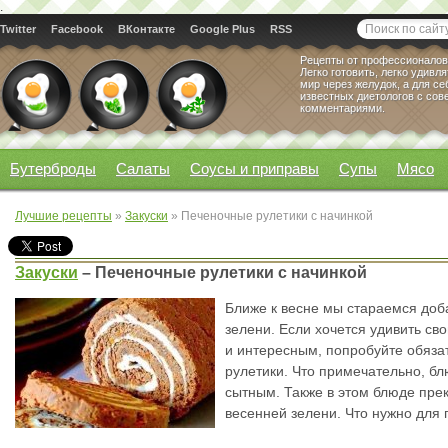
.
Twitter
Facebook
ВКонтакте
Google Plus
RSS
Рецепты от профессионалов
Легко готовить, легко удивл
мир через желудок, а для се
известных диетологов с сов
комментариями.
Бутерброды
Салаты
Соусы и приправы
Супы
Мясо
Лучшие рецепты
»
Закуски
» Печеночные рулетики с начинкой
Закуски
–
Печеночные рулетики с начинкой
Ближе к весне мы стараемся доб
зелени. Если хочется удивить св
и интересным, попробуйте обяза
рулетики. Что примечательно, б
сытным. Также в этом блюде пре
весенней зелени. Что нужно для