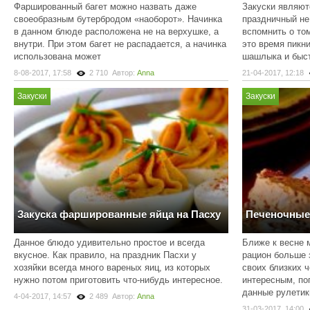
Фаршированный багет можно назвать даже
Закуски являют
своеобразным бутербродом «наоборот». Начинка
праздничный не
в данном блюде расположена не на верхушке, а
вспомнить о том
внутри. При этом багет не распадается, а начинка
это время пикни
использована может
шашлыка и быс
8-08-2017, 17:58
2 710
Автор:
Anna
21-04-2017, 12:18
Закуски
Закуски
Закуска фаршированные яйца на Пасху
Печеночные 
Данное блюдо удивительно простое и всегда
Ближе к весне 
вкусное. Как правило, на праздник Пасхи у
рацион больше 
хозяйки всегда много вареных яиц, из которых
своих близких 
нужно потом приготовить что-нибудь интересное.
интересным, по
данные рулетик
4-04-2017, 14:57
2 489
Автор:
Anna
31-03-2017, 14:00