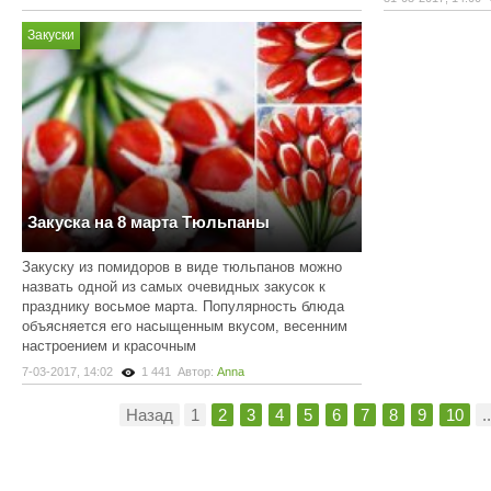
Закуски
Закуска на 8 марта Тюльпаны
Закуску из помидоров в виде тюльпанов можно
назвать одной из самых очевидных закусок к
празднику восьмое марта. Популярность блюда
объясняется его насыщенным вкусом, весенним
настроением и красочным
7-03-2017, 14:02
1 441
Автор:
Anna
Назад
1
2
3
4
5
6
7
8
9
10
..