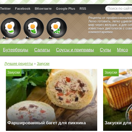
.
Twitter
Facebook
ВКонтакте
Google Plus
RSS
Рецепты от профессионалов
Легко готовить, легко удивл
мир через желудок, а для се
известных диетологов с сов
комментариями.
Бутерброды
Салаты
Соусы и приправы
Супы
Мясо
Лучшие рецепты
»
Закуски
Закуски
Закуски
Фаршированный багет для пикника
Закуски для